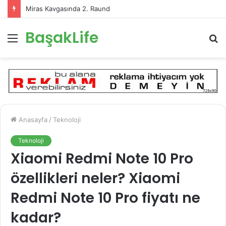
Miras Kavgasında 2. Raund
BaşakLife
Menü
A
y
...
Anasayfa
/
Teknoloji
Teknoloji
Xiaomi Redmi Note 10 Pro
özellikleri neler? Xiaomi
Redmi Note 10 Pro fiyatı ne
kadar?