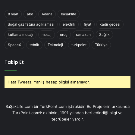
8 mart
abd
Adana
başaklife
doğal gaz fatura açıklaması
elektrik
fiyat
kadir gecesi
kutlama mesajı
mesaj
oruç
ramazan
Sağlık
SpaceX
tebrik
Teknoloji
turkpoint
Türkiye
Takip Et
Hata Tweets, Yanlış hesap bilgisi alınamıyor.
BaŞakLife.com bir TurkPoint.com iştirakidir. Bu Projelerin arkasında
TurkPoint.com® ekibinin, 1991 yılından beri edindiği bilgi ve
tecrübeler vardır.