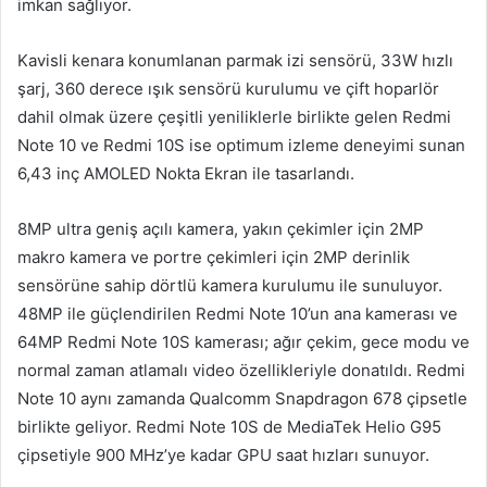
imkan sağlıyor.
Kavisli kenara konumlanan parmak izi sensörü, 33W hızlı
şarj, 360 derece ışık sensörü kurulumu ve çift hoparlör
dahil olmak üzere çeşitli yeniliklerle birlikte gelen Redmi
Note 10 ve Redmi 10S ise optimum izleme deneyimi sunan
6,43 inç AMOLED Nokta Ekran ile tasarlandı.
8MP ultra geniş açılı kamera, yakın çekimler için 2MP
makro kamera ve portre çekimleri için 2MP derinlik
sensörüne sahip dörtlü kamera kurulumu ile sunuluyor.
48MP ile güçlendirilen Redmi Note 10’un ana kamerası ve
64MP Redmi Note 10S kamerası; ağır çekim, gece modu ve
normal zaman atlamalı video özellikleriyle donatıldı. Redmi
Note 10 aynı zamanda Qualcomm Snapdragon 678 çipsetle
birlikte geliyor. Redmi Note 10S de MediaTek Helio G95
çipsetiyle 900 MHz’ye kadar GPU saat hızları sunuyor.