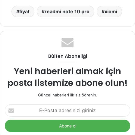
fiyat
readmi note 10 pro
xiomi
Bülten Aboneliği
Yeni haberleri almak için
posta listemize abone olun!
Güncel haberleri ilk siz öğrenin.
E
-
P
o
s