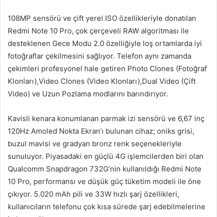
108MP sensörü ve çift yerel ISO özellikleriyle donatılan
Redmi Note 10 Pro, çok çerçeveli RAW algoritması ile
desteklenen Gece Modu 2.0 özelliğiyle loş ortamlarda iyi
fotoğraflar çekilmesini sağlıyor. Telefon aynı zamanda
çekimleri profesyonel hale getiren Photo Clones (Fotoğraf
Klonları),Video Clones (Video Klonları),Dual Video (Çift
Video) ve Uzun Pozlama modlarını barındırıyor.
Kavisli kenara konumlanan parmak izi sensörü ve 6,67 inç
120Hz Amoled Nokta Ekran’ı bulunan cihaz; oniks grisi,
buzul mavisi ve gradyan bronz renk seçenekleriyle
sunuluyor. Piyasadaki en güçlü 4G işlemcilerden biri olan
Qualcomm Snapdragon ️732G’nin kullanıldığı Redmi Note
10 Pro, performansı ve düşük güç tüketim modeli ile öne
çıkıyor. 5.020 mAh pili ve 33W hızlı şarj özellikleri,
kullanıcıların telefonu çok kısa sürede şarj edebilmelerine